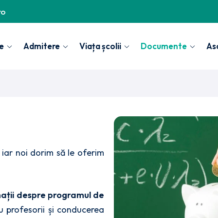
ro
e
Admitere
Viața școlii
Documente
Aso
, iar noi dorim să le oferim
rmații despre programul de
u profesorii și conducerea