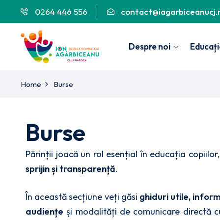
0264 446 556
contact@iagarbiceanucj.
Despre noi
Educați
Home
Burse
Burse
Părinții joacă un rol esențial în educația copiilor
sprijin și transparență
.
În această secțiune veți găsi
ghiduri utile, info
audiențe
și modalități de comunicare directă c