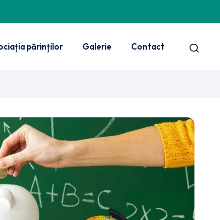
ciația părinților
Galerie
Contact